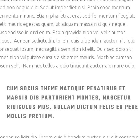
ed non neque elit. Sed ut imperdiet nisi. Proin condimentum
ermentum nunc. Etiam pharetra, erat sed fermentum feugiat,
elit mauris egestas quam, ut aliquam massa nisl quis neque.
uspendisse in orci enim. Proin gravida nibh vel velit auctor
liquet. Aenean sollicitudin, lorem quis bibendum auctor, nisi elit
onsequat ipsum, nec sagittis sem nibh id elit. Duis sed odio sit
met nibh vulputate cursus a sit amet mauris. Morbiac cumsan
psum velit. Nam nec tellus a odio tincidunt auctor a ornare odio.
CUM SOCIIS THEME NATOQUE PENATIBUS ET
MAGNIS DIS PARTURIENT MONTES, NASCETUR
RIDICULUS MUS. NULLAM DICTUM FELIS EU PED
MOLLIS PRETIUM.
enean sollicitudin, lorem quis bibendum auctor, nisi elit consequ