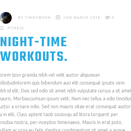
BY
TIMDOBSON
2ND MARCH 2018
0
FITNESS
NIGHT-TIME
WORKOUTS.
orem Ipsn gravida nibh vel velit auctor aliqunean
ollicitudinlorem quis bibendum auci elit consequat ipsutis sem
ibh id elit. Duis sed odio sit amet nibh vulputate cursus a sit ame
auris. Morbiaccumsan ipsum velit. Nam nec tellus a odio tincidu
uctor a ornare odio. Sed non mauris vitae erat consequat auctor
u in elit. Class aptent taciti sociosqu ad litora torquent per
onubia nostra, per inceptos himenaeos. Mauris in erat justo.
ullam ac urna eu felis dapibus condimentum sit amet a augue.