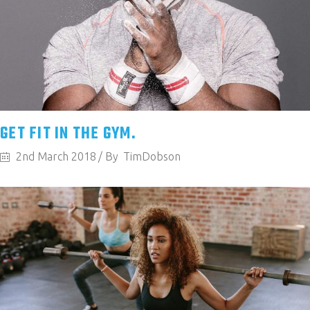
GET FIT IN THE GYM.
2nd March 2018
By
TimDobson